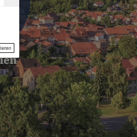
5
tieren
ien